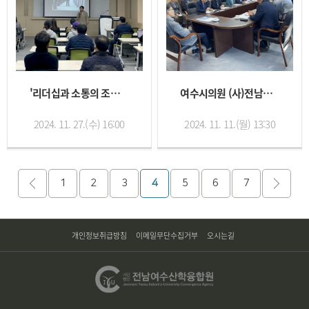
'리더십과 소통의 조직 문화'_1...
여수시의원 (사)전남여수산학융합원...
2024. 11. 27.(수) 16:00
2024. 11. 11.(월) 13:30
1
2
3
4
5
6
7
개인정보취급방침
이메일무단수집거부
오시는길