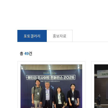
포토갤러리
홍보자료
총
49
건