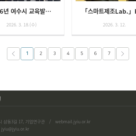
2026년 여수시 교육발전특구 시...
2026. 3. 18.(수)
2026. 3. 12.
1
2
3
4
5
6
7
길
/
 삼동3길 17, 기업연구관
webmail.jyiu.or.kr
 jyiu@jyiu.or.kr