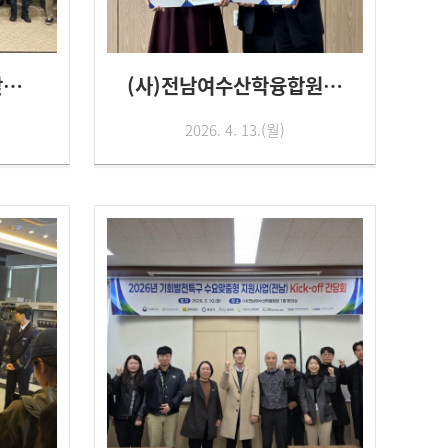
「2026년 지역산업맞춤형 일자리...
(사)전남여수산학융합원-여수해양과...
2026. 4. 13.(월)