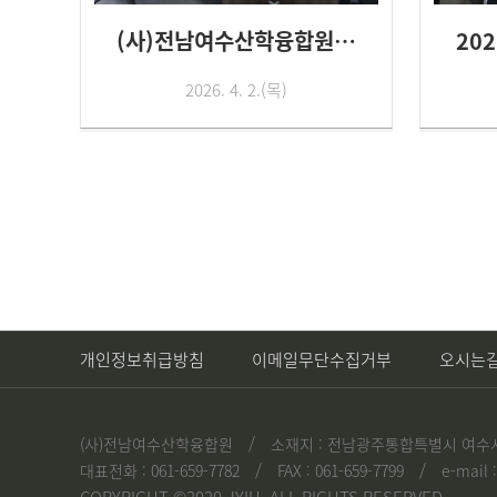
(사)전남여수산학융합원 2026년...
2026. 4. 2.(목)
개인정보취급방침
이메일무단수집거부
오시는
/
(사)전남여수산학융합원
소재지 : 전남광주통합특별시 여수시
/
/
대표전화 : 061-659-7782
FAX : 061-659-7799
e-mail :
COPYRIGHT ©2020 JYIU. ALL RIGHTS RESERVED.