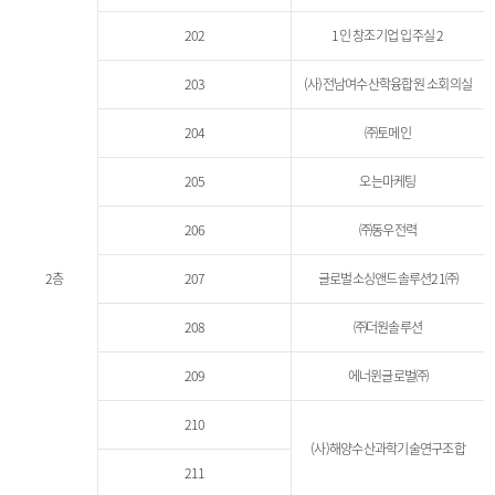
202
1인 창조기업 입주실 2
203
(사)전남여수산학융합원 소회의실
204
㈜토메인
205
오는마케팅
206
㈜동우전력
2층
207
글로벌소싱앤드솔루션21㈜
208
㈜더원솔루션
209
에너윈글로벌㈜
210
(사)해양수산과학기술연구조합
211