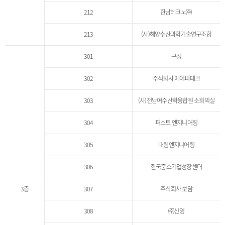
212
한남테크노㈜
213
(사)해양수산과학기술연구조합
301
구성
302
주식회사 에이피테크
303
(사)전남여수산학융합원 소회의실
304
퍼스트 엔지니어링
305
대림엔지니어링
306
한국중소기업성장센터
3층
307
주식회사 보담
308
㈜신영