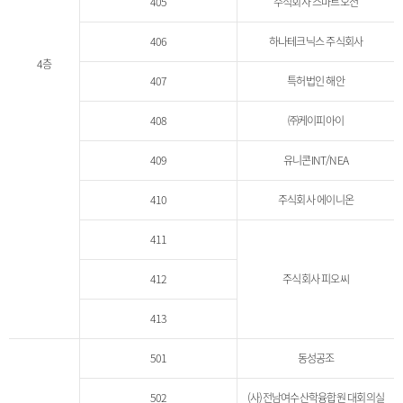
405
주식회사 스마트오션
406
하나테크닉스 주식회사
4층
407
특허법인 해안
408
㈜케이피아이
409
유니콘INT/NEA
410
주식회사 에이니온
411
412
주식회사 피오씨
413
501
동성공조
502
(사)전남여수산학융합원 대회의실