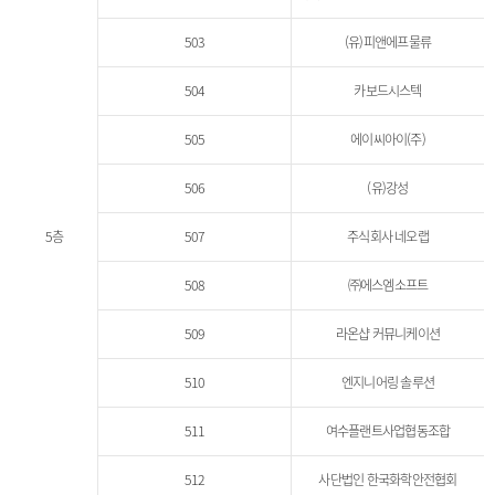
503
(유)피앤에프물류
504
카보드시스텍
505
에이씨아이(주)
506
(유)강성
5층
507
주식회사 네오랩
508
㈜에스엠소프트
509
라온샵 커뮤니케이션
510
엔지니어링 솔루션
511
여수플랜트사업협동조합
512
사단법인 한국화학안전협회