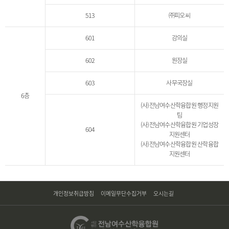
513
㈜피오씨
601
강의실
602
원장실
603
사무국장실
6층
(사)전남여수산학융합원 행정지원
팀
(사)전남여수산학융합원 기업성장
604
지원센터
(사)전남여수산학융합원 산학융합
지원센터
개인정보취급방침
이메일무단수집거부
오시는길