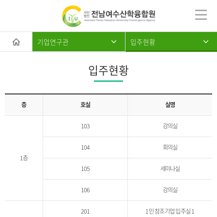
기업연구관
입주현황
입주현황
층
호실
실명
103
강의실
104
회의실
1층
105
세미나실
106
강의실
201
1인 창조기업 입주실 1