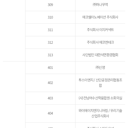
309
㈜하나무역
310
에코쉘이노베이션 주식회사
311
주식회사 이지커넥트
312
주식회사 에코엔테크
313
사단법인 대한석면환경협회
401
㈜신영
투스이앤지 / 산단공정관리협동조
402
합
403
(사)전남여수산학융합원 소회의실
와이에이치엔지니어링 / 우리기술
404
산업주식회사