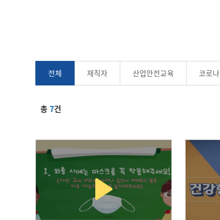
전체
재직자
산업안전교육
코로나
총
7
건