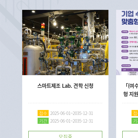
기술
스마트제조 Lab. 견학 신청
「(여
형 지
접수
2025-06-01~2035-12-31
접
기간
2025-06-01~2035-12-31
기
모집중