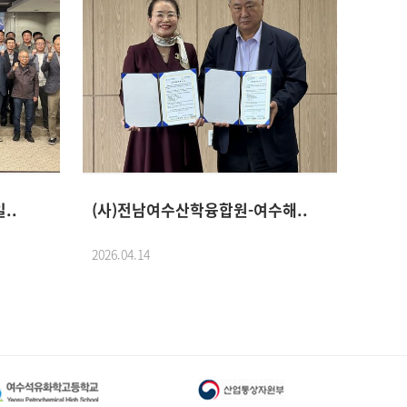
..
(사)전남여수산학융합원-여수해..
(사)
2026.04.14
2026.0