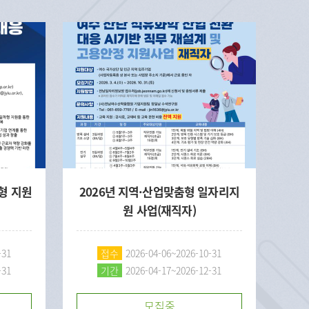
형 지원
2026년 지역·산업맞춤형 일자리지
「(
원 사업(재직자)
형 
-31
접수
2026-04-06~2026-10-31
-31
기간
2026-04-17~2026-12-31
모집중