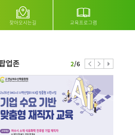
찾아오시는길
교육프로그램
팝업존
3
/6